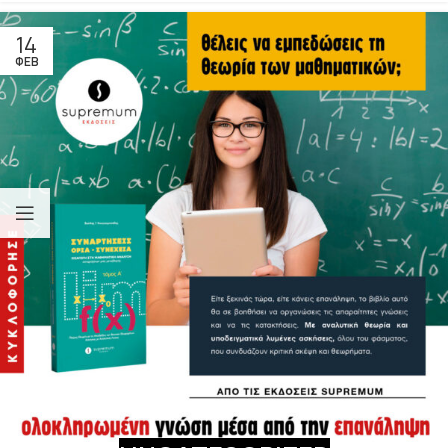
14
ΦΕΒ