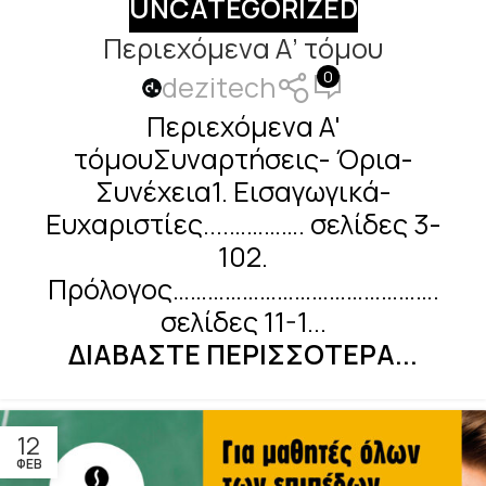
UNCATEGORIZED
Περιεχόμενα Α’ τόμου
0
dezitech
Περιεχόμενα Α'
τόμουΣυναρτήσεις- Όρια-
Συνέχεια1. Εισαγωγικά-
Ευχαριστίες....…………. σελίδες 3-
102.
Πρόλογος……………………………………….
σελίδες 11-1...
ΔΙΑΒΆΣΤΕ ΠΕΡΙΣΣΌΤΕΡΑ...
12
ΦΕΒ